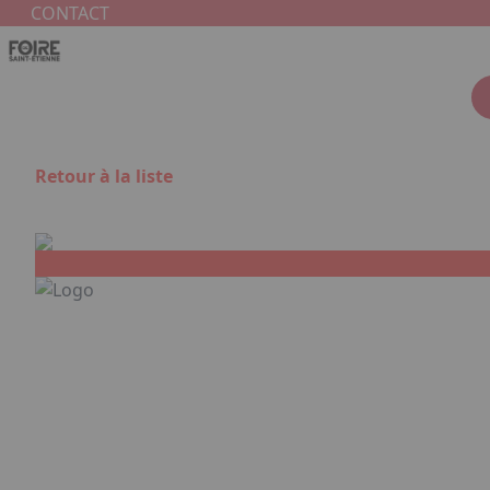
Aller au contenu principal
Panneau de gestion des cookies
CONTACT
Retour à la liste