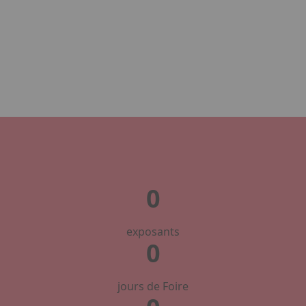
2026 qui s’annonce pleine de nouveautés et de surprises !
0
exposants
0
jours de Foire