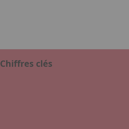
Les équipes de la Foire travaillent déjà sur une édition 
Chiffres clés