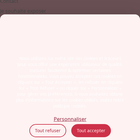
Contact
Je souhaite exposer
Contactez-nous
+ 33 (0)4 77 45 55 45
Boulevard Jules Janin / Allée des Olympiades
42000 - Saint-Etienne
France
Nous utilisons sur notre site des cookies et traceurs
pour vous offrir une expérience utilisateur de qualité,
Newsletter
mesurer l’audience & optimiser certaines
fonctionnalités. Vous pouvez accepter ces cookies en
cliquant sur « Tout Accepter », les refuser en cliquant
sur « Tout Refuser » ou cliquer sur « Personnaliser »
pour gérer vos préférences. Si vous souhaitez obtenir
plus d’informations sur les cookies utilisés, visitez notre
politique cookies.
Mentions légales
Politiques cookies
Personnaliser
Politiques de confidentialité
Tout refuser
Tout accepter
CGU
Éthique et conformité