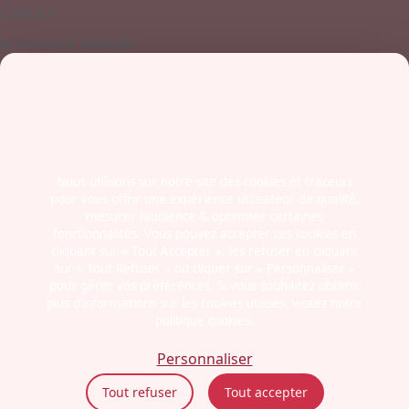
Contact
Je souhaite exposer
Contactez-nous
+ 33 (0)4 77 45 55 45
Boulevard Jules Janin / Allée des Olympiades
42000 - Saint-Etienne
France
Nous utilisons sur notre site des cookies et traceurs
pour vous offrir une expérience utilisateur de qualité,
Newsletter
mesurer l’audience & optimiser certaines
fonctionnalités. Vous pouvez accepter ces cookies en
cliquant sur « Tout Accepter », les refuser en cliquant
sur « Tout Refuser » ou cliquer sur « Personnaliser »
pour gérer vos préférences. Si vous souhaitez obtenir
plus d’informations sur les cookies utilisés, visitez notre
politique cookies.
Mentions légales
Politiques cookies
Personnaliser
Politiques de confidentialité
Tout refuser
Tout accepter
CGU