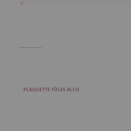
PLAQUETTE TÔLES ALCO
Format : PDF (898 Ko)