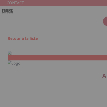
Aller au contenu principal
Panneau de gestion des cookies
CONTACT
Retour à la liste
A