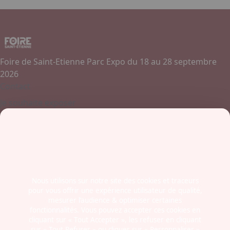
Foire de Saint-Etienne Parc Expo du 18 au 28 septembre
2026
Contact
Je souhaite exposer
Contactez-nous
+ 33 (0)4 77 45 55 45
Boulevard Jules Janin / Allée des Olympiades
42000 - Saint-Etienne
France
Nous utilisons sur notre site des cookies et traceurs
pour vous offrir une expérience utilisateur de qualité,
Newsletter
mesurer l’audience & optimiser certaines
fonctionnalités. Vous pouvez accepter ces cookies en
cliquant sur « Tout Accepter », les refuser en cliquant
sur « Tout Refuser » ou cliquer sur « Personnaliser »