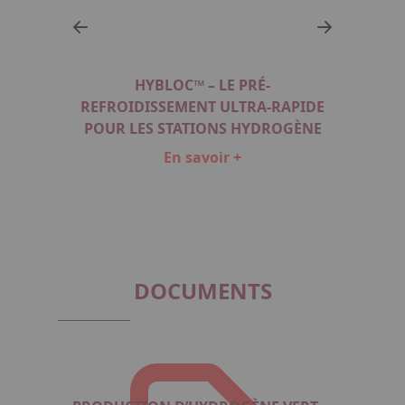
 D'EAU
HYBLOC™ – LE PRÉ-
CO
UN
REFROIDISSEMENT ULTRA-RAPIDE
ÉC
E
POUR LES STATIONS HYDROGÈNE
En savoir +
Item
1
of
3
DOCUMENTS