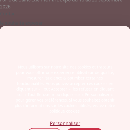
2026
Contact
Je souhaite exposer
Contactez-nous
+ 33 (0)4 77 45 55 45
Boulevard Jules Janin / Allée des Olympiades
42000 - Saint-Etienne
France
Nous utilisons sur notre site des cookies et traceurs
pour vous offrir une expérience utilisateur de qualité,
Newsletter
mesurer l’audience & optimiser certaines
fonctionnalités. Vous pouvez accepter ces cookies en
cliquant sur « Tout Accepter », les refuser en cliquant
sur « Tout Refuser » ou cliquer sur « Personnaliser »
pour gérer vos préférences. Si vous souhaitez obtenir
plus d’informations sur les cookies utilisés, visitez notre
politique cookies.
Mentions légales
Politiques cookies
Personnaliser
Politiques de confidentialité