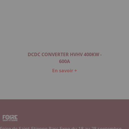
DCDC CONVERTER HVHV 400KW -
600A
En savoir +
Item
1
of
1
Foire de Saint-Etienne Parc Expo du 18 au 28 septembre