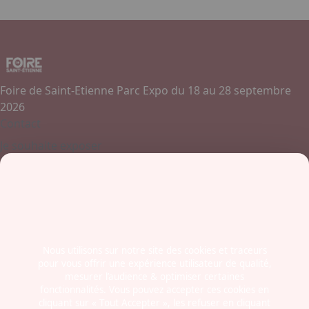
Foire de Saint-Etienne Parc Expo du 18 au 28 septembre
2026
Contact
Je souhaite exposer
Contactez-nous
+ 33 (0)4 77 45 55 45
Boulevard Jules Janin / Allée des Olympiades
42000 - Saint-Etienne
France
Nous utilisons sur notre site des cookies et traceurs
pour vous offrir une expérience utilisateur de qualité,
Newsletter
mesurer l’audience & optimiser certaines
fonctionnalités. Vous pouvez accepter ces cookies en
cliquant sur « Tout Accepter », les refuser en cliquant