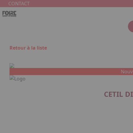
Aller au contenu principal
Panneau de gestion des cookies
CONTACT
Retour à la liste
Nouv
CETIL D