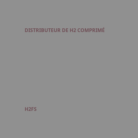
DISTRIBUTEUR DE H2 COMPRIMÉ
Format : PDF (4 Mo)
H2FS
Format : PDF (5 Mo)