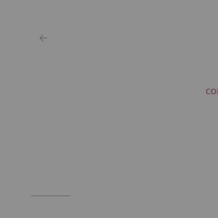
CO
Item
1
of
2