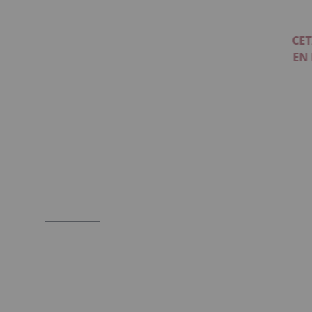
CET
EN
Item
1
of
1