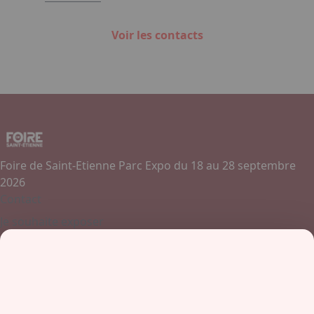
Voir les contacts
Foire de Saint-Etienne Parc Expo du 18 au 28 septembre
2026
Contact
Je souhaite exposer
Contactez-nous
+ 33 (0)4 77 45 55 45
Boulevard Jules Janin / Allée des Olympiades
42000 - Saint-Etienne