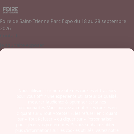
Foire de Saint-Etienne Parc Expo du 18 au 28 septembre
2026
Contact
Je souhaite exposer
Contactez-nous
+ 33 (0)4 77 45 55 45
Boulevard Jules Janin / Allée des Olympiades
42000 - Saint-Etienne
France
Nous utilisons sur notre site des cookies et traceurs
pour vous offrir une expérience utilisateur de qualité,
Newsletter
mesurer l’audience & optimiser certaines
fonctionnalités. Vous pouvez accepter ces cookies en
cliquant sur « Tout Accepter », les refuser en cliquant
sur « Tout Refuser » ou cliquer sur « Personnaliser »
pour gérer vos préférences. Si vous souhaitez obtenir
plus d’informations sur les cookies utilisés, visitez notre