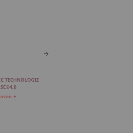
VEC TECHNOLOGIE
SONDE DE TEMPERATURE T
SE®4.0
En savoir +
avoir +