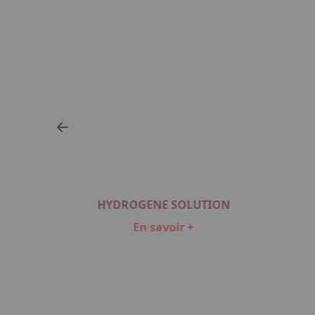
HYDROGENE SOLUTION
En savoir +
Item
1
of
5