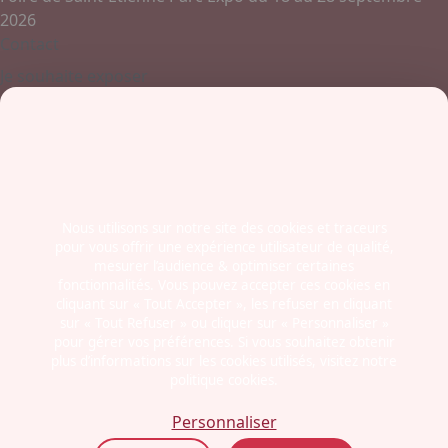
2026
Contact
Je souhaite exposer
Contactez-nous
+ 33 (0)4 77 45 55 45
Boulevard Jules Janin / Allée des Olympiades
42000 - Saint-Etienne
France
Nous utilisons sur notre site des cookies et traceurs
pour vous offrir une expérience utilisateur de qualité,
Newsletter
mesurer l’audience & optimiser certaines
fonctionnalités. Vous pouvez accepter ces cookies en
cliquant sur « Tout Accepter », les refuser en cliquant
sur « Tout Refuser » ou cliquer sur « Personnaliser »
pour gérer vos préférences. Si vous souhaitez obtenir
plus d’informations sur les cookies utilisés, visitez notre
politique cookies.
Mentions légales
Politiques cookies
Personnaliser
Politiques de confidentialité