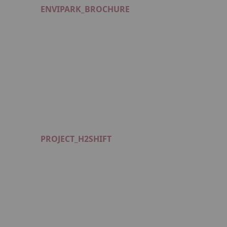
ENVIPARK_BROCHURE
Format : PDF (5 Mo)
PROJECT_H2SHIFT
Format : PDF (1 Mo)