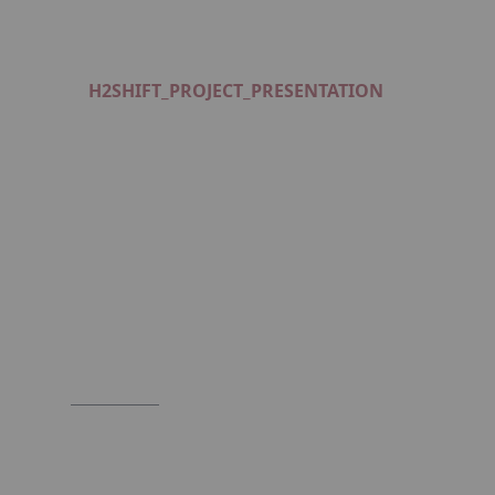
H2SHIFT_PROJECT_PRESENTATION
Format : PDF (1 Mo)