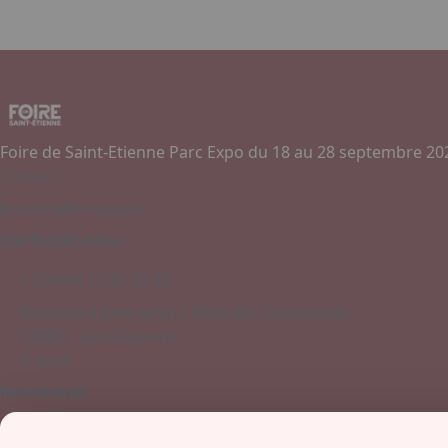
Foire de Saint-Etienne Parc Expo du 18 au 28 septembre 20
Contact
Je souhaite exposer
Contactez-nous
+ 33 (0)4 77 45 55 45
Boulevard Jules Janin / Allée des Olympiades
42000 - Saint-Etienne
France
Newsletter