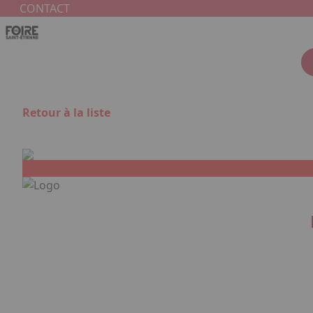
Aller au contenu principal
Panneau de gestion des cookies
CONTACT
Retour à la liste