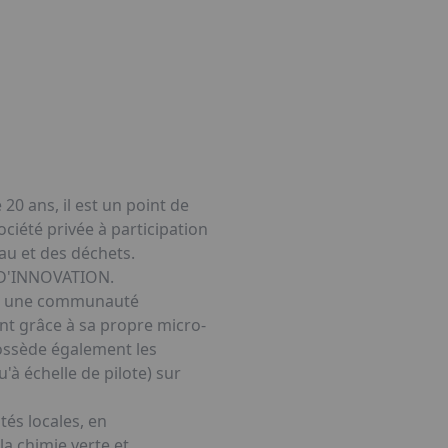
20 ans, il est un point de
ciété privée à participation
eau et des déchets.
S D'INNOVATION.
s à une communauté
nt grâce à sa propre micro-
ossède également les
'à échelle de pilote) sur
és locales, en
la chimie verte et