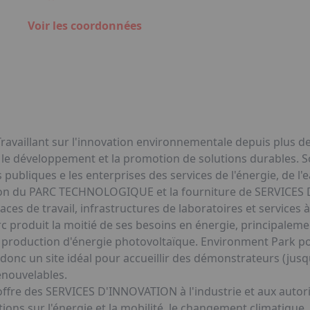
Voir les coordonnées
availlant sur l'innovation environnementale depuis plus de 
 le développement et la promotion de solutions durables. So
 publiques e les enterprises des services de l'énergie, de l'
estion du PARC TECHNOLOGIQUE et la fourniture de SERVICE
es de travail, infrastructures de laboratoires et service
c produit la moitié de ses besoins en énergie, principaleme
a production d'énergie photovoltaïque. Environment Park p
donc un site idéal pour accueillir des démonstrateurs (jusqu
renouvelables.
fre des SERVICES D'INNOVATION à l'industrie et aux autorit
ns sur l'énergie et la mobilité, le changement climatique, 