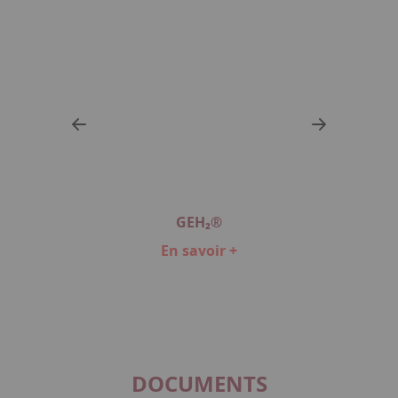
GEH₂®
En savoir +
Item
1
of
3
DOCUMENTS