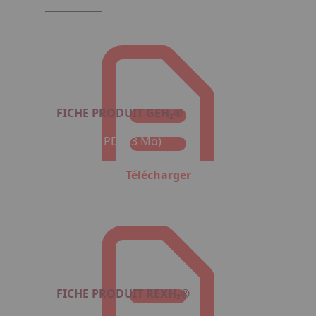
FICHE PRODUIT GEH₂®
Format : PDF (3 Mo)
Télécharger
FICHE PRODUIT REXH₂®