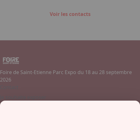
Voir les contacts
Foire de Saint-Etienne Parc Expo du 18 au 28 septembre
2026
Contact
Je souhaite exposer
Contactez-nous
+ 33 (0)4 77 45 55 45
Boulevard Jules Janin / Allée des Olympiades
42000 - Saint-Etienne