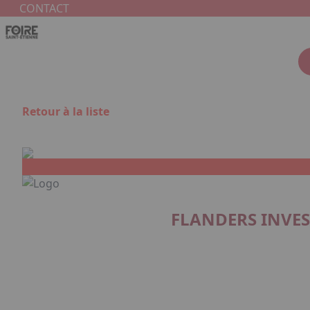
Aller au contenu principal
Panneau de gestion des cookies
CONTACT
Retour à la liste
FLANDERS INVE