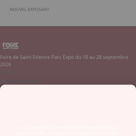
NOUVEL EXPOSANT
Foire de Saint-Etienne Parc Expo du 18 au 28 septembre
2026
Contact
Je souhaite exposer
Contactez-nous
+ 33 (0)4 77 45 55 45
Boulevard Jules Janin / Allée des Olympiades
42000 - Saint-Etienne
France
Nous utilisons sur notre site des cookies et traceurs
pour vous offrir une expérience utilisateur de qualité,