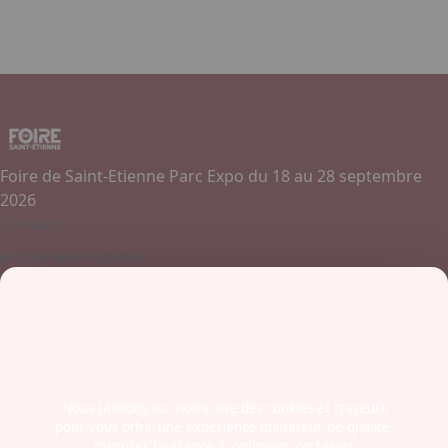
Foire de Saint-Etienne Parc Expo du 18 au 28 septembre
2026
Contact
Je souhaite exposer
Contactez-nous
+ 33 (0)4 77 45 55 45
Boulevard Jules Janin / Allée des Olympiades
42000 - Saint-Etienne
France
Nous utilisons sur notre site des cookies et traceurs
pour vous offrir une expérience utilisateur de qualité,
Newsletter
mesurer l’audience & optimiser certaines