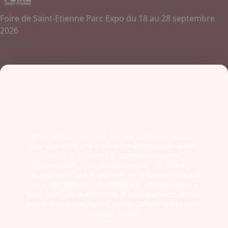
Foire de Saint-Etienne Parc Expo du 18 au 28 septembre
2026
Contact
Je souhaite exposer
Contactez-nous
+ 33 (0)4 77 45 55 45
Boulevard Jules Janin / Allée des Olympiades
42000 - Saint-Etienne
France
Nous utilisons sur notre site des cookies et traceurs
pour vous offrir une expérience utilisateur de qualité,
Newsletter
mesurer l’audience & optimiser certaines
fonctionnalités. Vous pouvez accepter ces cookies en
cliquant sur « Tout Accepter », les refuser en cliquant
sur « Tout Refuser » ou cliquer sur « Personnaliser »
pour gérer vos préférences. Si vous souhaitez obtenir
plus d’informations sur les cookies utilisés, visitez notre
politique cookies.
Mentions légales