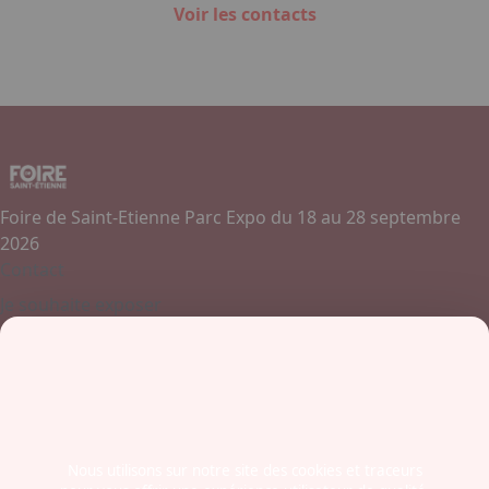
Voir les contacts
Foire de Saint-Etienne Parc Expo du 18 au 28 septembre
2026
Contact
Je souhaite exposer
Contactez-nous
+ 33 (0)4 77 45 55 45
Boulevard Jules Janin / Allée des Olympiades
42000 - Saint-Etienne
France
Nous utilisons sur notre site des cookies et traceurs