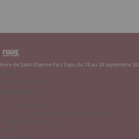
Foire de Saint-Etienne Parc Expo du 18 au 28 septembre 20
Contact
Je souhaite exposer
Contactez-nous
+ 33 (0)4 77 45 55 45
Boulevard Jules Janin / Allée des Olympiades
42000 - Saint-Etienne
France