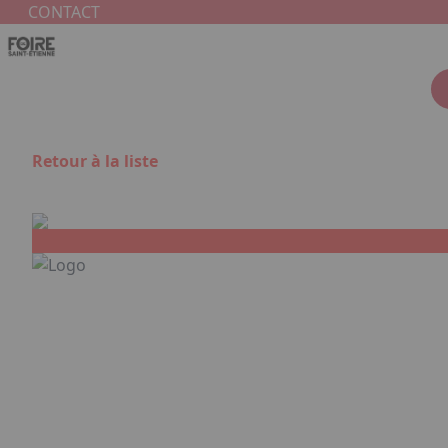
Aller au contenu principal
Panneau de gestion des cookies
CONTACT
Retour à la liste