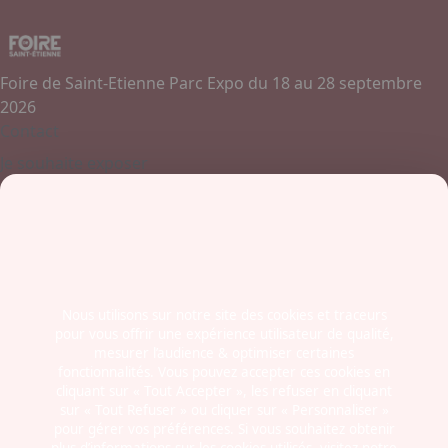
Foire de Saint-Etienne Parc Expo du 18 au 28 septembre
2026
Contact
Je souhaite exposer
Contactez-nous
+ 33 (0)4 77 45 55 45
Boulevard Jules Janin / Allée des Olympiades
42000 - Saint-Etienne
France
Nous utilisons sur notre site des cookies et traceurs
pour vous offrir une expérience utilisateur de qualité,
Newsletter
mesurer l’audience & optimiser certaines
fonctionnalités. Vous pouvez accepter ces cookies en
cliquant sur « Tout Accepter », les refuser en cliquant
sur « Tout Refuser » ou cliquer sur « Personnaliser »
pour gérer vos préférences. Si vous souhaitez obtenir