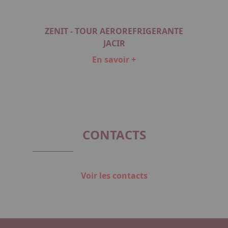
EMENT
ZENIT - TOUR AEROREFRIGERANTE
DTC 
JACIR
En savoir +
Item
1
of
2
CONTACTS
Voir les contacts