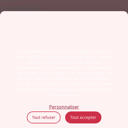
Je souhaite exposer
Contactez-nous
+ 33 (0)4 77 45 55 45
Boulevard Jules Janin / Allée des Olympiades
42000 - Saint-Etienne
France
Nous utilisons sur notre site des cookies et traceurs
pour vous offrir une expérience utilisateur de qualité,
Newsletter
mesurer l’audience & optimiser certaines
fonctionnalités. Vous pouvez accepter ces cookies en
cliquant sur « Tout Accepter », les refuser en cliquant
sur « Tout Refuser » ou cliquer sur « Personnaliser »
pour gérer vos préférences. Si vous souhaitez obtenir
plus d’informations sur les cookies utilisés, visitez notre
politique cookies.
Mentions légales
Politiques cookies
Personnaliser
Politiques de confidentialité
Tout refuser
Tout accepter
CGU
Éthique et conformité