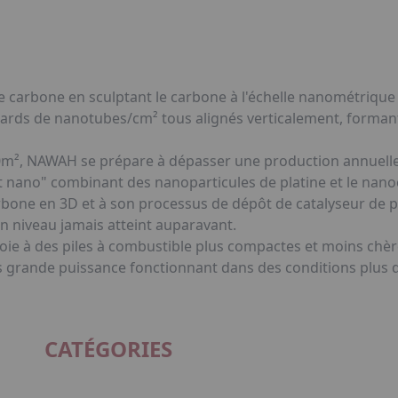
de carbone en sculptant le carbone à l'échelle nanométriqu
ards de nanotubes/cm² tous alignés verticalement, forman
00m², NAWAH se prépare à dépasser une production annuell
t nano" combinant des nanoparticules de platine et le na
arbone en 3D et à son processus de dépôt de catalyseur de
n niveau jamais atteint auparavant.
oie à des piles à combustible plus compactes et moins chè
 grande puissance fonctionnant dans des conditions plus dif
CATÉGORIES