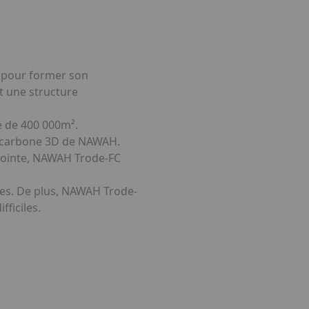
e pour former son
t une structure
e de 400 000m².
nocarbone 3D de NAWAH.
 pointe, NAWAH Trode-FC
res. De plus, NAWAH Trode-
ficiles.