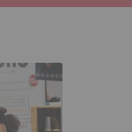
ur la flèche bas pour ouvrir le sous-menu.
in
ktok
Youtube