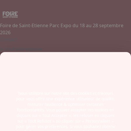
Foire de Saint-Etienne Parc Expo du 18 au 28 septembre
2026
Contact
Je souhaite exposer
Contactez-nous
+ 33 (0)4 77 45 55 45
Boulevard Jules Janin / Allée des Olympiades
42000 - Saint-Etienne
France
Nous utilisons sur notre site des cookies et traceurs
pour vous offrir une expérience utilisateur de qualité,
Newsletter
mesurer l’audience & optimiser certaines
fonctionnalités. Vous pouvez accepter ces cookies en
cliquant sur « Tout Accepter », les refuser en cliquant
sur « Tout Refuser » ou cliquer sur « Personnaliser »
pour gérer vos préférences. Si vous souhaitez obtenir