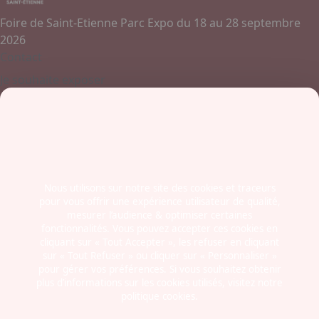
Foire de Saint-Etienne Parc Expo du 18 au 28 septembre
2026
Contact
Je souhaite exposer
Contactez-nous
+ 33 (0)4 77 45 55 45
Boulevard Jules Janin / Allée des Olympiades
42000 - Saint-Etienne
France
Nous utilisons sur notre site des cookies et traceurs
pour vous offrir une expérience utilisateur de qualité,
Newsletter
mesurer l’audience & optimiser certaines
fonctionnalités. Vous pouvez accepter ces cookies en
cliquant sur « Tout Accepter », les refuser en cliquant
sur « Tout Refuser » ou cliquer sur « Personnaliser »
pour gérer vos préférences. Si vous souhaitez obtenir
plus d’informations sur les cookies utilisés, visitez notre
politique cookies.
Mentions légales