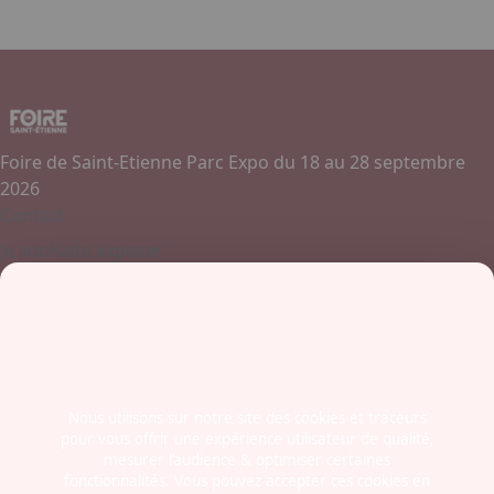
Foire de Saint-Etienne Parc Expo du 18 au 28 septembre
2026
Contact
Je souhaite exposer
Contactez-nous
+ 33 (0)4 77 45 55 45
Boulevard Jules Janin / Allée des Olympiades
42000 - Saint-Etienne
France
Nous utilisons sur notre site des cookies et traceurs
pour vous offrir une expérience utilisateur de qualité,
Newsletter
mesurer l’audience & optimiser certaines
fonctionnalités. Vous pouvez accepter ces cookies en