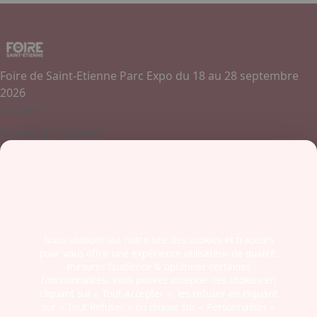
Foire de Saint-Etienne Parc Expo du 18 au 28 septembre
2026
Contact
Je souhaite exposer
Contactez-nous
+ 33 (0)4 77 45 55 45
Boulevard Jules Janin / Allée des Olympiades
42000 - Saint-Etienne
France
Nous utilisons sur notre site des cookies et traceurs
pour vous offrir une expérience utilisateur de qualité,
Newsletter
mesurer l’audience & optimiser certaines
fonctionnalités. Vous pouvez accepter ces cookies en
cliquant sur « Tout Accepter », les refuser en cliquant
sur « Tout Refuser » ou cliquer sur « Personnaliser »