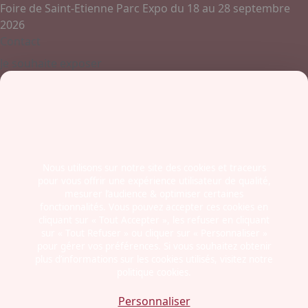
Foire de Saint-Etienne Parc Expo du 18 au 28 septembre
2026
Contact
Je souhaite exposer
Contactez-nous
+ 33 (0)4 77 45 55 45
Boulevard Jules Janin / Allée des Olympiades
42000 - Saint-Etienne
France
Nous utilisons sur notre site des cookies et traceurs
pour vous offrir une expérience utilisateur de qualité,
Newsletter
mesurer l’audience & optimiser certaines
fonctionnalités. Vous pouvez accepter ces cookies en
cliquant sur « Tout Accepter », les refuser en cliquant
sur « Tout Refuser » ou cliquer sur « Personnaliser »
pour gérer vos préférences. Si vous souhaitez obtenir
plus d’informations sur les cookies utilisés, visitez notre
politique cookies.
Mentions légales
Politiques cookies
Personnaliser