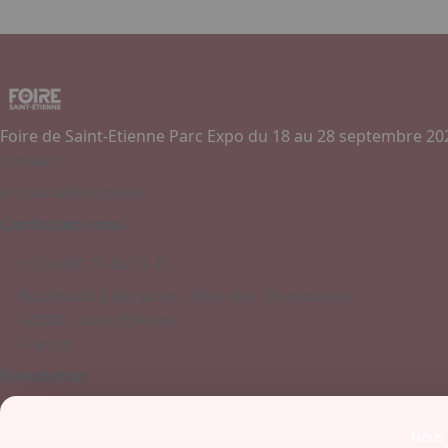
Foire de Saint-Etienne Parc Expo du 18 au 28 septembre 20
Contact
Je souhaite exposer
Contactez-nous
+ 33 (0)4 77 45 55 45
Boulevard Jules Janin / Allée des Olympiades
42000 - Saint-Etienne
France
Newsletter
Nous u