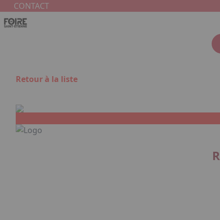
Aller au contenu principal
Panneau de gestion des cookies
CONTACT
Retour à la liste
R