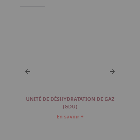
UNITÉ DE DÉSHYDRATATION DE GAZ
RD
HYD
(GDU)
En savoir +
Item
1