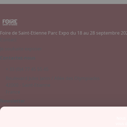
Foire de Saint-Etienne Parc Expo du 18 au 28 septembre 20
Contact
Je souhaite exposer
Contactez-nous
+ 33 (0)4 77 45 55 45
Boulevard Jules Janin / Allée des Olympiades
42000 - Saint-Etienne
France
Newsletter
Nous u
vous o