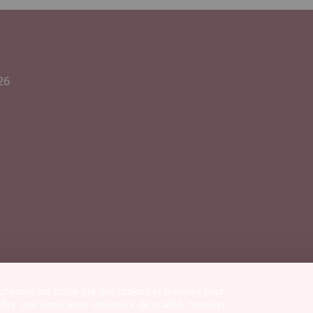
26
tilisons sur notre site des cookies et traceurs pour
ffrir une expérience utilisateur de qualité, mesurer