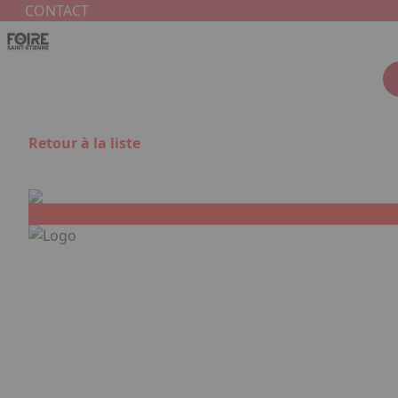
Aller au contenu principal
Panneau de gestion des cookies
CONTACT
Retour à la liste