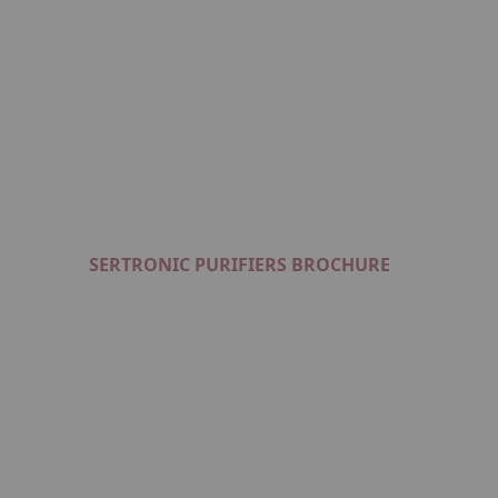
Format : PDF (3 Mo)
SERTRONIC PURIFIERS BROCHURE
Format : PDF (4 Mo)