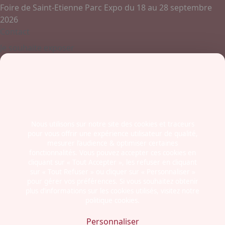
Foire de Saint-Etienne Parc Expo du 18 au 28 septembre
2026
Contact
Je souhaite exposer
Contactez-nous
+ 33 (0)4 77 45 55 45
Boulevard Jules Janin / Allée des Olympiades
42000 - Saint-Etienne
France
Nous utilisons sur notre site des cookies et traceurs
pour vous offrir une expérience utilisateur de qualité,
Newsletter
mesurer l’audience & optimiser certaines
fonctionnalités. Vous pouvez accepter ces cookies en
cliquant sur « Tout Accepter », les refuser en cliquant
sur « Tout Refuser » ou cliquer sur « Personnaliser »
pour gérer vos préférences. Si vous souhaitez obtenir
plus d’informations sur les cookies utilisés, visitez notre
politique cookies.
Mentions légales
Politiques cookies
Personnaliser