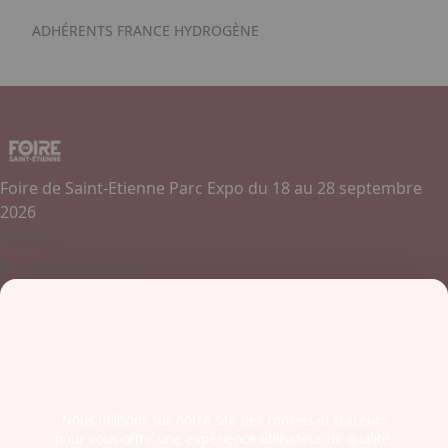
ADHÉRENTS FRANCE HYDROGÈNE
Foire de Saint-Etienne Parc Expo du 18 au 28 septembre
2026
Contact
Je souhaite exposer
Contactez-nous
+ 33 (0)4 77 45 55 45
Boulevard Jules Janin / Allée des Olympiades
42000 - Saint-Etienne
France
Nous utilisons sur notre site des cookies et traceurs
pour vous offrir une expérience utilisateur de qualité,