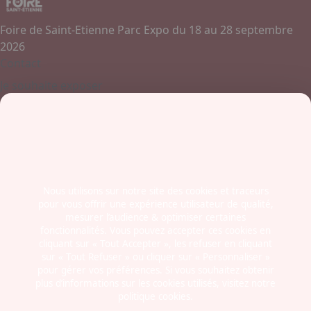
Foire de Saint-Etienne Parc Expo du 18 au 28 septembre
2026
Contact
Je souhaite exposer
Contactez-nous
+ 33 (0)4 77 45 55 45
Boulevard Jules Janin / Allée des Olympiades
42000 - Saint-Etienne
France
Nous utilisons sur notre site des cookies et traceurs
pour vous offrir une expérience utilisateur de qualité,
Newsletter
mesurer l’audience & optimiser certaines
fonctionnalités. Vous pouvez accepter ces cookies en
cliquant sur « Tout Accepter », les refuser en cliquant
sur « Tout Refuser » ou cliquer sur « Personnaliser »
pour gérer vos préférences. Si vous souhaitez obtenir
plus d’informations sur les cookies utilisés, visitez notre
politique cookies.
Mentions légales