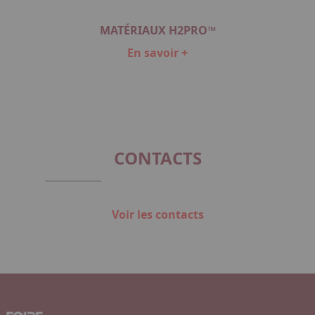
ÉTAL
MATÉRIAUX H2PRO™
SOL
En savoir +
Item
1
of
3
CONTACTS
Voir les contacts