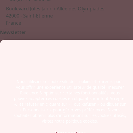
Boulevard Jules Janin / Allée des Olympiades
42000 - Saint-Etienne
France
Newsletter
Mentions légales
Politiques cookies
Nous utilisons sur notre site des cookies et traceurs pour
Politiques de confidentialité
vous offrir une expérience utilisateur de qualité, mesurer
CGU
l’audience & optimiser certaines fonctionnalités. Vous
pouvez accepter ces cookies en cliquant sur « Tout Accepter
Éthique et conformité
», les refuser en cliquant sur « Tout Refuser » ou cliquer sur
« Personnaliser » pour gérer vos préférences. Si vous
souhaitez obtenir plus d’informations sur les cookies utilisés,
visitez notre politique cookies.